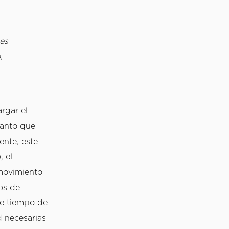
s 
 
gar el 
anto que 
nte, este 
 el 
movimiento 
os de 
e tiempo de 
 necesarias 