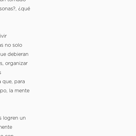
rsonas?, ¿qué 
ir 
 no solo 
ue debieran 
, organizar 
 
 que, para 
po, la mente 
 logren un 
mente 