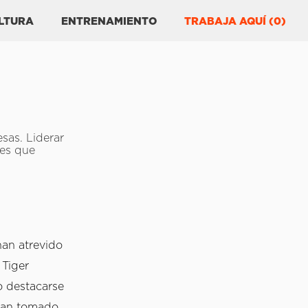
LTURA
ENTRENAMIENTO
TRABAJA AQUÍ (0)
esas. Liderar
des que
an atrevido 
Tiger 
 destacarse 
han tomado 