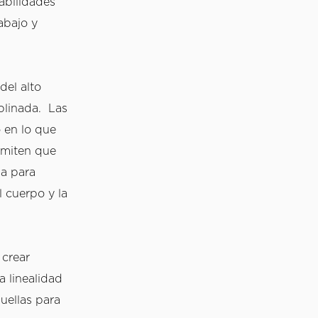
abilidades 
bajo y 
el alto 
linada.  Las 
en lo que 
rmiten que 
a para 
cuerpo y la 
crear 
 linealidad 
uellas para 