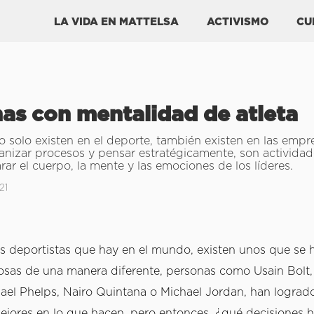
LA VIDA EN MATTELSA
ACTIVISMO
CU
as con mentalidad de atleta
o solo existen en el deporte, también existen en las empr
anizar procesos y pensar estratégicamente, son activida
ar el cuerpo, la mente y las emociones de los líderes.
21
 deportistas que hay en el mundo, existen unos que se h
cosas de una manera diferente, personas como Usain Bolt, 
el Phelps, Nairo Quintana o Michael Jordan, han logrado
mejores en lo que hacen, pero entonces, ¿qué decisiones 