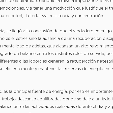
eles de la pirámide, dándole la misma importancia a las h
emocionales, y a tener una motivación que justifique el tra
 autocontrol,  la fortaleza, resistencia y concentración. 
ía, se llegó a la conclusión de que el verdadero enemigo d
o es el estrés sino la ausencia de una recuperación discip
 mentalidad de atletas, que alcanzan un alto rendimiento 
grado un balance entre los distintos roles de su vida, pe
iferentes a las laborales generen la recuperación necesari
 eficientemente y mantener las reservas de energía en el 
o, es la principal fuente de energía, por eso es importante 
 trabajo-descanso equilibradas donde se deje a un lado la
alance entre las actividades realizadas durante el día y aq