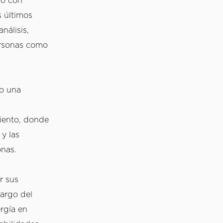
o con 
 últimos 
álisis, 
rsonas como 
o una 
iento, donde 
y las 
nas. 
 sus 
argo del 
gía en 