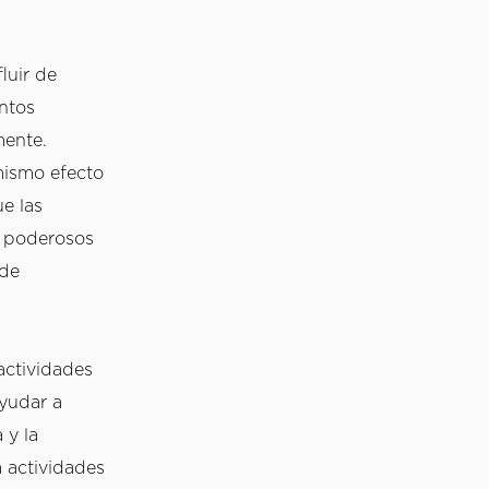
uir de 
ntos 
ente. 
mismo efecto 
 las 
 poderosos 
de 
ctividades 
yudar a 
y la 
actividades 