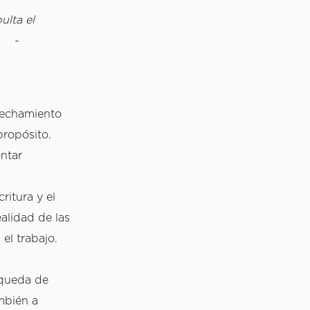
lta el 
  - 
vechamiento 
ropósito. 
ntar 
itura y el 
alidad de las 
el trabajo. 
queda de 
bién a 