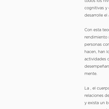
todos los niv
cognitivas y 
desarrolle el
Con esta teor
rendimiento n
personas con
hacen, han lo
actividades d
desempeñarse
mente.  
La , el cuerp
relaciones de
y exista un b