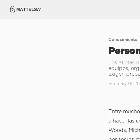
Conocimiento
Person
Los atletas n
equipos, org
exigen prepar
February 01, 20
Entre muchos
a hacer las 
Woods, Micha
por ser los 