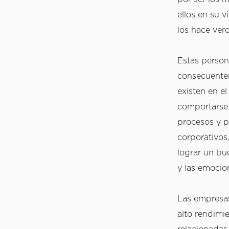
ellos en su v
los hace ver
Estas persona
consecuentem
existen en e
comportarse 
procesos y p
corporativos
lograr un bu
y las emocion
Las empresas
alto rendimi