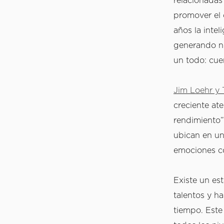
relacionadas
promover el 
años la intel
generando nu
un todo: cue
Jim Loehr y
creciente ate
rendimiento”
ubican en una
emociones co
Existe un es
talentos y h
tiempo. Este