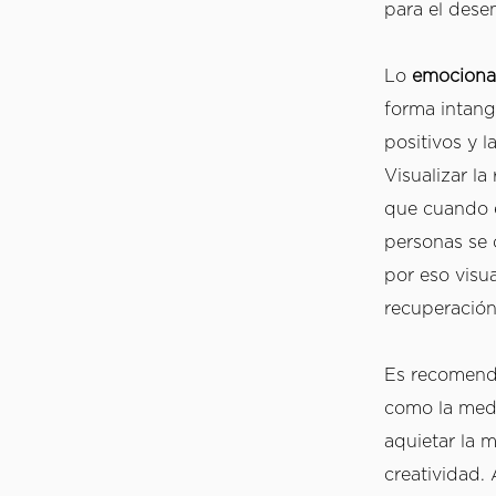
para el dese
Lo 
emociona
forma intang
positivos y l
Visualizar la
que cuando e
personas se 
por eso visua
recuperación 
Es recomenda
como la medi
aquietar la m
creatividad.