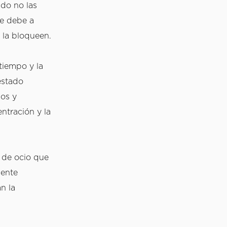
do no las 
e debe a 
que la mente está en un estado de placer y libertad, sin limitantes que la bloqueen. 
tiempo y la 
stado 
os y 
tración y la 
 de ocio que 
ente 
 la 