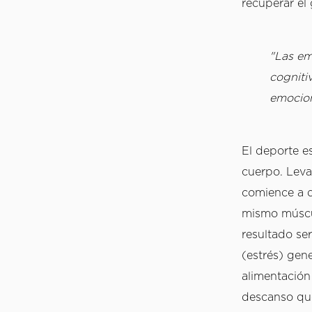
recuperar el
"Las em
cogniti
emocion
El deporte es
cuerpo. Leva
comience a d
mismo músculo
resultado se
(estrés) gene
alimentación
descanso que